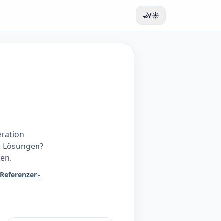
🌙/☀️
eration
B-Lösungen?
den.
Referenzen-