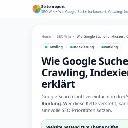
Seitenreport
SEO Wiki • Wie Google Suche funktioniert: Crawling, I
Home
›
SEO Wiki
›
Wie Google Suche funktioniert: C
Crawling
Indexierung
Ranking
Wie Google Suche 
Crawling, Indexi
erklärt
Google Search läuft vereinfacht in drei 
Ranking
. Wer diese Kette versteht, ka
sinnvolle SEO-Prioritäten setzen.
Website passend zum Thema prüfen