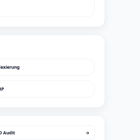
dexierung
RP
O Audit
→