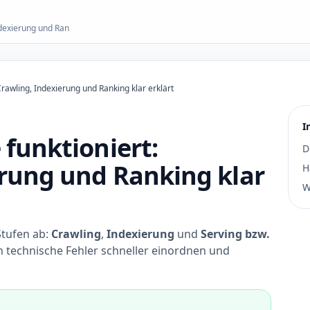
ndexierung und Ran
rawling, Indexierung und Ranking klar erklärt
I
funktioniert:
D
erung und Ranking klar
H
W
Stufen ab:
Crawling
,
Indexierung
und
Serving bzw.
nn technische Fehler schneller einordnen und