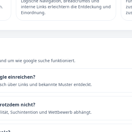
Logische Navigation, Breadcrumbs und
Für
n.
interne Links erleichtern die Entdeckung und
zus
Einordnung.
zu
und um wie google suche funktioniert.
gle einreichen?
sch über Links und bekannte Muster entdeckt.
trotzdem nicht?
alität, Suchintention und Wettbewerb abhängt.