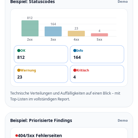
Beispiel: Statuscodes
Demo
812
164
23
4
2xx
3xx
4xx
5xx
OK
Info
812
164
Warnung
Kritisch
23
4
Technische Verteilungen und Auffälligkeiten auf einen Blick – mit
Top-Listen im vollständigen Report.
Beispiel: Priorisierte Findings
Demo
404/5xx Fehlerseiten