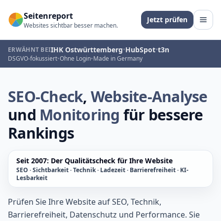
Zum Inhalt springen
Seitenreport
Jetzt prüfen
Websites sichtbar besser machen.
IHK Ostwürttemberg
•
HubSpot
•
t3n
ERWÄHNT BEI
DSGVO-fokussiert
•
Ohne Login
•
Made in Germany
SEO-Check
,
Website-Analyse
und
Monitoring
für bessere
Rankings
Seit 2007: Der Qualitätscheck für Ihre Website
SEO · Sichtbarkeit · Technik · Ladezeit · Barrierefreiheit · KI-
Lesbarkeit
Prüfen Sie Ihre Website auf SEO, Technik,
Barrierefreiheit, Datenschutz und Performance. Sie