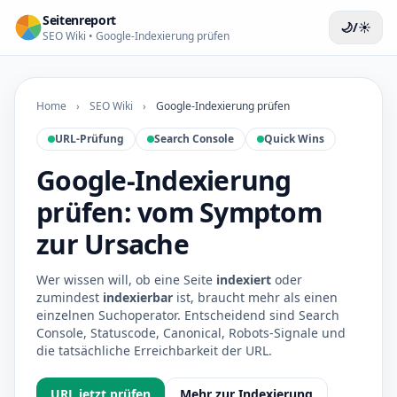
Seitenreport
🌙/☀️
SEO Wiki • Google-Indexierung prüfen
Home
›
SEO Wiki
›
Google-Indexierung prüfen
URL-Prüfung
Search Console
Quick Wins
Google-Indexierung
prüfen: vom Symptom
zur Ursache
Wer wissen will, ob eine Seite
indexiert
oder
zumindest
indexierbar
ist, braucht mehr als einen
einzelnen Suchoperator. Entscheidend sind Search
Console, Statuscode, Canonical, Robots-Signale und
die tatsächliche Erreichbarkeit der URL.
URL jetzt prüfen
Mehr zur Indexierung