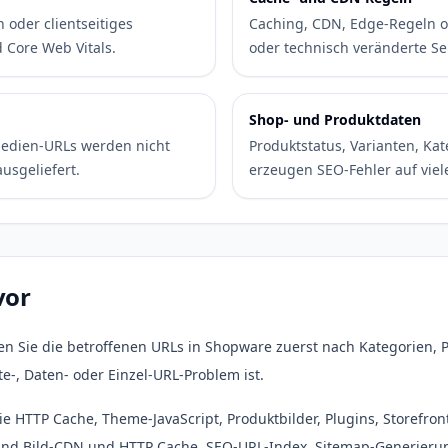
 oder clientseitiges
Caching, CDN, Edge-Regeln ode
 Core Web Vitals.
oder technisch veränderte Se
Shop- und Produktdaten
 Medien-URLs werden nicht
Produktstatus, Varianten, Kat
ausgeliefert.
erzeugen SEO-Fehler auf viel
vor
n Sie die betroffenen URLs in Shopware zuerst nach Kategorien, P
e-, Daten- oder Einzel-URL-Problem ist.
ie HTTP Cache, Theme-JavaScript, Produktbilder, Plugins, Storefr
r und Bild-CDN und HTTP Cache, SEO-URL-Index, Sitemap-Generie