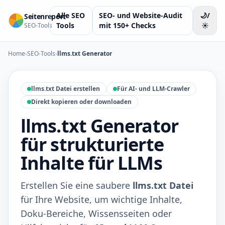
Alle SEO
SEO- und Website-Audit
🌙/
Seitenreport
Tools
mit 150+ Checks
☀️
SEO-Tools
Home
›
SEO-Tools
›
llms.txt Generator
llms.txt Datei erstellen
Für AI- und LLM-Crawler
Direkt kopieren oder downloaden
llms.txt Generator
für strukturierte
Inhalte für LLMs
Erstellen Sie eine saubere
llms.txt Datei
für Ihre Website, um wichtige Inhalte,
Doku-Bereiche, Wissensseiten oder