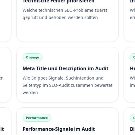
Technische Fehler priorisieren
I
Welche technischen SEO-Probleme zuerst
Wi
geprüft und behoben werden sollten
er
Onpage
Meta Title und Description im Audit
H
en
Wie Snippet-Signale, Suchintention und
Wi
Seitentyp im SEO-Audit zusammen bewertet
im
werden
Performance
it
Performance-Signale im Audit
Bi