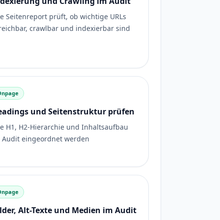
ndexierung und Crawling im Audit
e Seitenreport prüft, ob wichtige URLs
reichbar, crawlbar und indexierbar sind
Onpage
eadings und Seitenstruktur prüfen
e H1, H2-Hierarchie und Inhaltsaufbau
 Audit eingeordnet werden
Onpage
lder, Alt-Texte und Medien im Audit