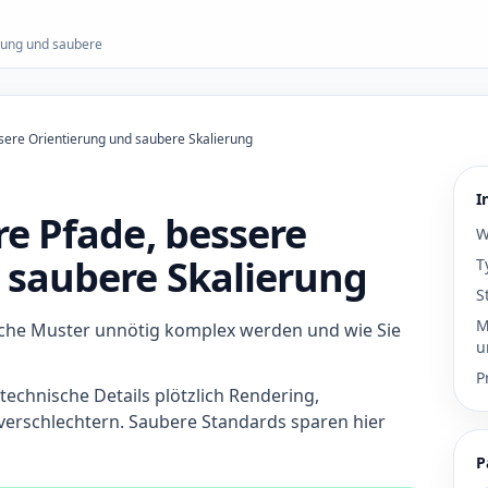
erung und saubere
ssere Orientierung und saubere Skalierung
I
re Pfade, bessere
W
 saubere Skalierung
T
S
M
che Muster unnötig komplex werden und wie Sie
u
P
technische Details plötzlich Rendering,
 verschlechtern. Saubere Standards sparen hier
P