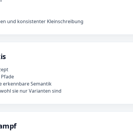
ar
hen und konsistenter Kleinschreibung
is
zept
e Pfade
ne erkennbare Semantik
wohl sie nur Varianten sind
rampf