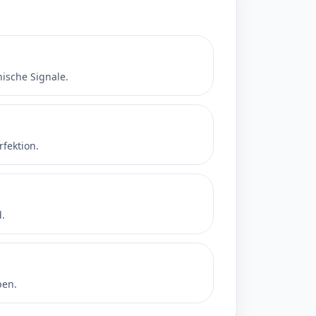
nische Signale.
rfektion.
d.
pen.