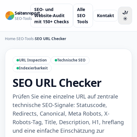
SEO- und
Alle
🌙/
Seitenreport
Website-Audit
SEO
Kontakt
☀️
SEO-Tools
mit 150+ Checks
Tools
Home
›
SEO-Tools
›
SEO URL Checker
URL Inspection
Technische SEO
Indexierbarkeit
SEO URL Checker
Prüfen Sie eine einzelne URL auf zentrale
technische SEO-Signale: Statuscode,
Redirects, Canonical, Meta Robots, X-
Robots-Tag, Title, Description, H1, hreflang
und eine einfache Einschätzung zur