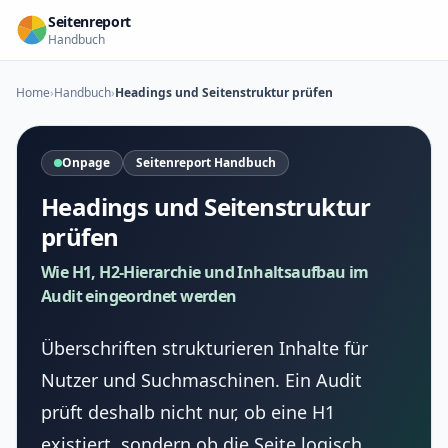
Zum Inhalt springen
Seitenreport
Handbuch
Home
›
Handbuch
›
Headings und Seitenstruktur prüfen
Onpage
Seitenreport Handbuch
Headings und Seitenstruktur
prüfen
Wie H1, H2-Hierarchie und Inhaltsaufbau im
Audit eingeordnet werden
Überschriften strukturieren Inhalte für
Nutzer und Suchmaschinen. Ein Audit
prüft deshalb nicht nur, ob eine H1
existiert, sondern ob die Seite logisch