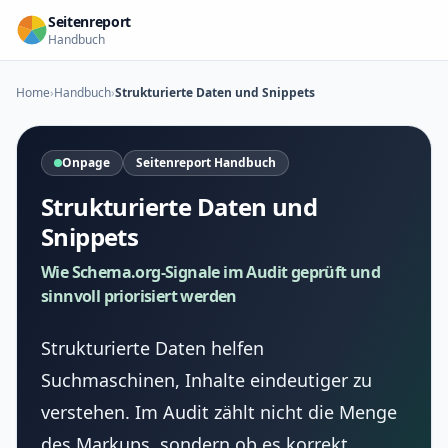
Zum Inhalt springen
Seitenreport
Handbuch
Home
›
Handbuch
›
Strukturierte Daten und Snippets
Onpage
Seitenreport Handbuch
Strukturierte Daten und
Snippets
Wie Schema.org-Signale im Audit geprüft und
sinnvoll priorisiert werden
Strukturierte Daten helfen
Suchmaschinen, Inhalte eindeutiger zu
verstehen. Im Audit zählt nicht die Menge
des Markups, sondern ob es korrekt,