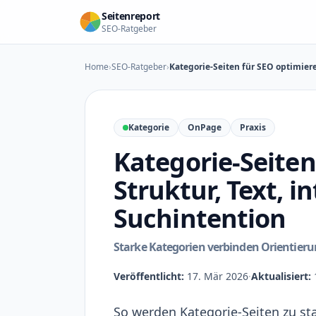
Zum Inhalt springen
Seitenreport
SEO-Ratgeber
Home
›
SEO-Ratgeber
›
Kategorie-Seiten für SEO optimiere
Kategorie
OnPage
Praxis
Kategorie-Seiten
Struktur, Text, i
Suchintention
Starke Kategorien verbinden Orientier
Veröffentlicht:
17. Mär 2026
·
Aktualisiert:
So werden Kategorie-Seiten zu sta