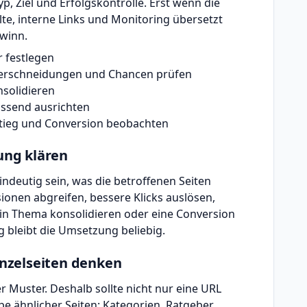
p, Ziel und Erfolgskontrolle. Erst wenn die
e, interne Links und Monitoring übersetzt
ewinn.
r festlegen
berschneidungen und Chancen prüfen
nsolidieren
assend ausrichten
stieg und Conversion beobachten
zung klären
indeutig sein, was die betroffenen Seiten
sionen abgreifen, bessere Klicks auslösen,
ein Thema konsolidieren oder eine Conversion
 bleibt die Umsetzung beliebig.
Einzelseiten denken
r Muster. Deshalb sollte nicht nur eine URL
e ähnlicher Seiten: Kategorien, Ratgeber,