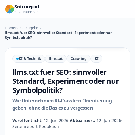
Zum Inhalt springen
Seitenreport
SEO-Ratgeber
Home
›
SEO-Ratgeber
›
llms.txt fuer SEO: sinnvoller Standard, Experiment oder nur
Symbolpolitik?
KI-generierte Illustration
KI & Technik
llms.txt
Crawling
KI
llms.txt fuer SEO: sinnvoller
Standard, Experiment oder nur
Symbolpolitik?
Wie Unternehmen KI-Crawlern Orientierung
geben, ohne die Basics zu vergessen
Veröffentlicht:
12. Jun 2026
·
Aktualisiert:
12. Jun 2026
·
Seitenreport Redaktion