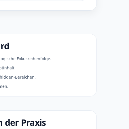
ird
logische Fokusreihenfolge.
tinhalt.
-hidden-Bereichen.
men.
n der Praxis