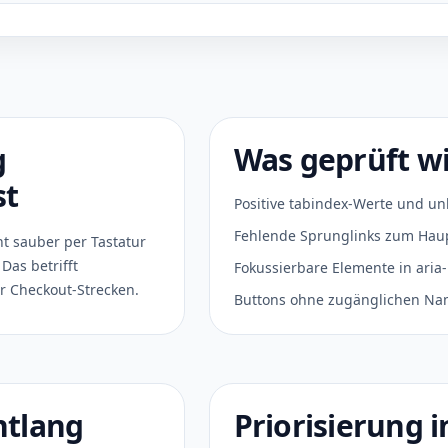
g
Was geprüft w
st
Positive tabindex-Werte und un
Fehlende Sprunglinks zum Haup
t sauber per Tastatur
Das betrifft
Fokussierbare Elemente in aria
er Checkout-Strecken.
Buttons ohne zugänglichen Na
ntlang
Priorisierung i