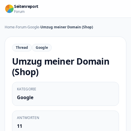
Zum Inhalt springen
Seitenreport
Forum
Home
›
Forum
›
Google
›
Umzug meiner Domain (Shop)
Thread
Google
Umzug meiner Domain
(Shop)
KATEGORIE
Google
ANTWORTEN
11