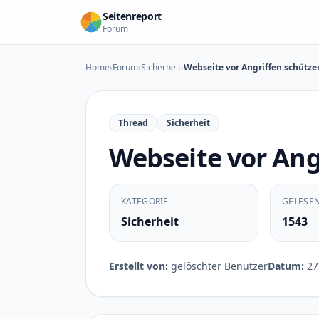
Zum Inhalt springen
Seitenreport
Forum
Home
›
Forum
›
Sicherheit
›
Webseite vor Angriffen schütze
Thread
Sicherheit
Webseite vor Ang
KATEGORIE
GELESE
Sicherheit
1543
Erstellt von:
gelöschter Benutzer
Datum:
27