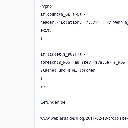
<?php
if(count($_GET)>0) {
header(\'Location: ./../\'); // wenn $
exit;
}
if (isset($_POST)) {
foreach($_POST as $key=>$value) $_POST
Slashes und HTML löschen
}
?>
Gefunden bei:
www.weblarus.de/blog/2011/02/18/cross-site-s