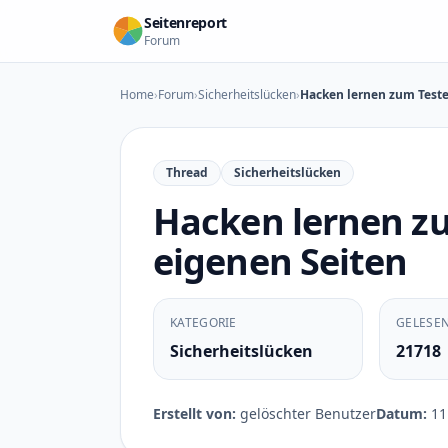
Zum Inhalt springen
Seitenreport
Forum
Home
›
Forum
›
Sicherheitslücken
›
Hacken lernen zum Teste
Thread
Sicherheitslücken
Hacken lernen z
eigenen Seiten
KATEGORIE
GELESE
Sicherheitslücken
21718
Erstellt von:
gelöschter Benutzer
Datum:
11