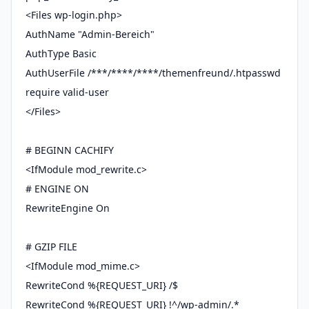
<Files wp-login.php>
AuthName "Admin-Bereich"
AuthType Basic
AuthUserFile /***/****/****/themenfreund/.htpasswd
require valid-user
</Files>
# BEGINN CACHIFY
<IfModule mod_rewrite.c>
# ENGINE ON
RewriteEngine On
# GZIP FILE
<IfModule mod_mime.c>
RewriteCond %{REQUEST_URI} /$
RewriteCond %{REQUEST_URI} !^/wp-admin/.*