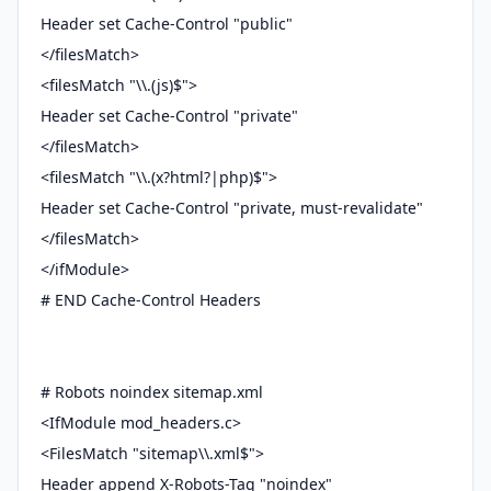
Header set Cache-Control "public"
</filesMatch>
<filesMatch "\\.(js)$">
Header set Cache-Control "private"
</filesMatch>
<filesMatch "\\.(x?html?|php)$">
Header set Cache-Control "private, must-revalidate"
</filesMatch>
</ifModule>
# END Cache-Control Headers
# Robots noindex sitemap.xml
<IfModule mod_headers.c>
<FilesMatch "sitemap\\.xml$">
Header append X-Robots-Tag "noindex"