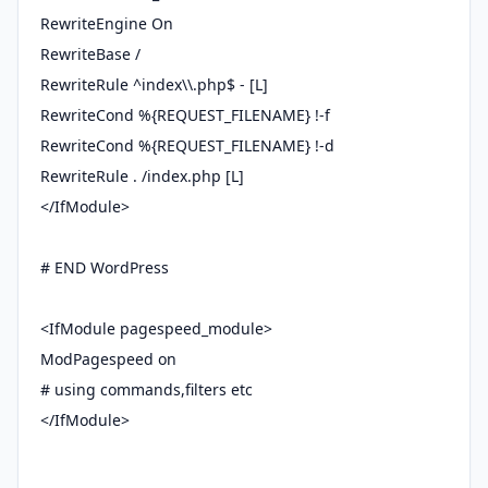
RewriteEngine On
RewriteBase /
RewriteRule ^index\\.php$ - [L]
RewriteCond %{REQUEST_FILENAME} !-f
RewriteCond %{REQUEST_FILENAME} !-d
RewriteRule . /index.php [L]
</IfModule>
# END WordPress
<IfModule pagespeed_module>
ModPagespeed on
# using commands,filters etc
</IfModule>