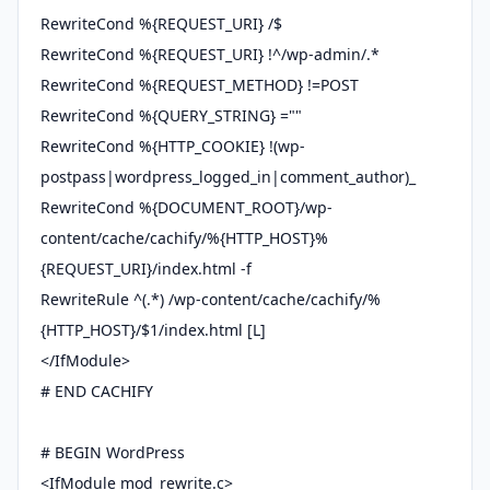
RewriteCond %{REQUEST_URI} /$
RewriteCond %{REQUEST_URI} !^/wp-admin/.*
RewriteCond %{REQUEST_METHOD} !=POST
RewriteCond %{QUERY_STRING} =""
RewriteCond %{HTTP_COOKIE} !(wp-
postpass|wordpress_logged_in|comment_author)_
RewriteCond %{DOCUMENT_ROOT}/wp-
content/cache/cachify/%{HTTP_HOST}%
{REQUEST_URI}/index.html -f
RewriteRule ^(.*) /wp-content/cache/cachify/%
{HTTP_HOST}/$1/index.html [L]
</IfModule>
# END CACHIFY
# BEGIN WordPress
<IfModule mod_rewrite.c>