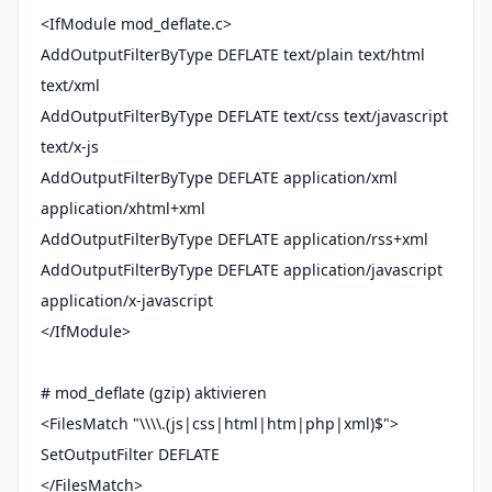
<IfModule mod_deflate.c>
AddOutputFilterByType DEFLATE text/plain text/html
text/xml
AddOutputFilterByType DEFLATE text/css text/javascript
text/x-js
AddOutputFilterByType DEFLATE application/xml
application/xhtml+xml
AddOutputFilterByType DEFLATE application/rss+xml
AddOutputFilterByType DEFLATE application/javascript
application/x-javascript
</IfModule>
# mod_deflate (gzip) aktivieren
<FilesMatch "\\\\.(js|css|html|htm|php|xml)$">
SetOutputFilter DEFLATE
</FilesMatch>