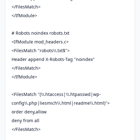
</FilesMatch>
</IfModule>
# Robots noindex robots.txt
<IfModule mod_headers.c>
<FilesMatch "robots\\.txt$">
Header append X-Robots-Tag "noindex"
</FilesMatch>
</IfModule>
<FilesMatch "(\\.htaccess|\\.htpasswd|wp-
config\\.php|liesmich\\.html|readme\\.html)">
order deny,allow
deny from all
</FilesMatch>