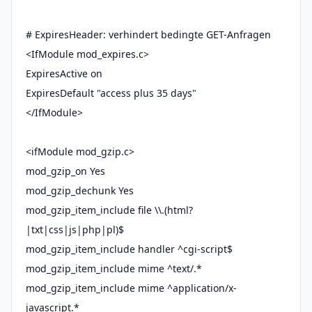
# ExpiresHeader: verhindert bedingte GET-Anfragen
<IfModule mod_expires.c>
ExpiresActive on
ExpiresDefault "access plus 35 days"
</IfModule>
<ifModule mod_gzip.c>
mod_gzip_on Yes
mod_gzip_dechunk Yes
mod_gzip_item_include file \\.(html?
|txt|css|js|php|pl)$
mod_gzip_item_include handler ^cgi-script$
mod_gzip_item_include mime ^text/.*
mod_gzip_item_include mime ^application/x-
javascript.*