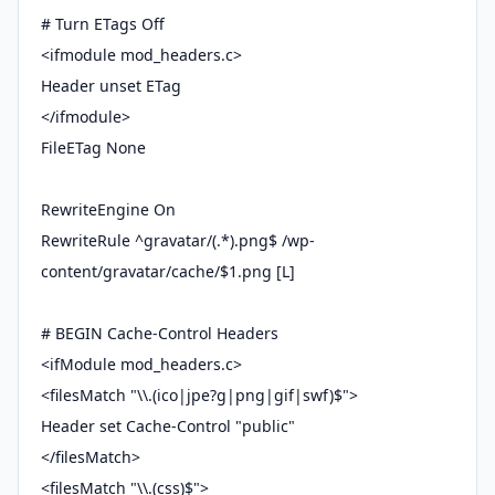
# Turn ETags Off
<ifmodule mod_headers.c>
Header unset ETag
</ifmodule>
FileETag None
RewriteEngine On
RewriteRule ^gravatar/(.*).png$ /wp-
content/gravatar/cache/$1.png [L]
# BEGIN Cache-Control Headers
<ifModule mod_headers.c>
<filesMatch "\\.(ico|jpe?g|png|gif|swf)$">
Header set Cache-Control "public"
</filesMatch>
<filesMatch "\\.(css)$">