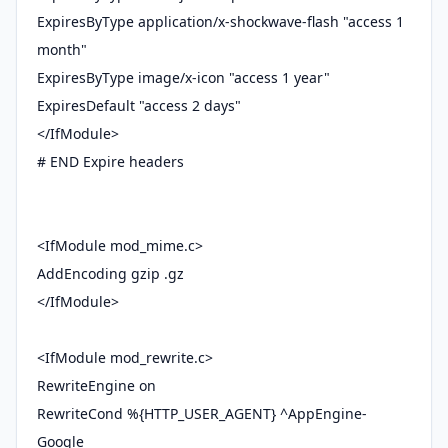
ExpiresByType application/x-shockwave-flash "access 1
month"
ExpiresByType image/x-icon "access 1 year"
ExpiresDefault "access 2 days"
</IfModule>
# END Expire headers
<IfModule mod_mime.c>
AddEncoding gzip .gz
</IfModule>
<IfModule mod_rewrite.c>
RewriteEngine on
RewriteCond %{HTTP_USER_AGENT} ^AppEngine-
Google