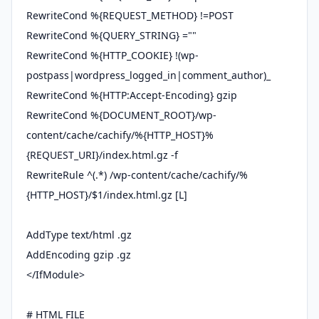
RewriteCond %{REQUEST_METHOD} !=POST
RewriteCond %{QUERY_STRING} =""
RewriteCond %{HTTP_COOKIE} !(wp-
postpass|wordpress_logged_in|comment_author)_
RewriteCond %{HTTP:Accept-Encoding} gzip
RewriteCond %{DOCUMENT_ROOT}/wp-
content/cache/cachify/%{HTTP_HOST}%
{REQUEST_URI}/index.html.gz -f
RewriteRule ^(.*) /wp-content/cache/cachify/%
{HTTP_HOST}/$1/index.html.gz [L]
AddType text/html .gz
AddEncoding gzip .gz
</IfModule>
# HTML FILE