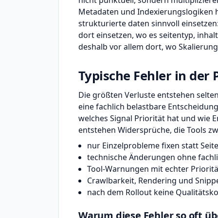
nicht punktuell, sondern multipliziere
Metadaten und Indexierungslogiken hi
strukturierte daten sinnvoll einsetze
dort einsetzen, wo es seitentyp, inhal
deshalb vor allem dort, wo Skalierung a
Typische Fehler in der 
Die größten Verluste entstehen selten
eine fachlich belastbare Entscheidung
welches Signal Priorität hat und wie
entstehen Widersprüche, die Tools zw
nur Einzelprobleme fixen statt Seit
technische Änderungen ohne fachli
Tool-Warnungen mit echter Priorit
Crawlbarkeit, Rendering und Snipp
nach dem Rollout keine Qualitätsko
Warum diese Fehler so oft ü