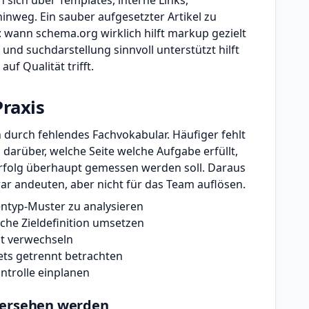
n sich über Templates, interne Links,
nweg. Ein sauber aufgesetzter Artikel zu
n: wann schema.org wirklich hilft markup gezielt
t und suchdarstellung sinnvoll unterstützt hilft
uf Qualität trifft.
Praxis
 durch fehlendes Fachvokabular. Häufiger fehlt
 darüber, welche Seite welche Aufgabe erfüllt,
 Erfolg überhaupt gemessen werden soll. Daraus
ar andeuten, aber nicht für das Team auflösen.
entyp-Muster zu analysieren
che Zieldefinition umsetzen
ät verwechseln
ets getrennt betrachten
ntrolle einplanen
bersehen werden