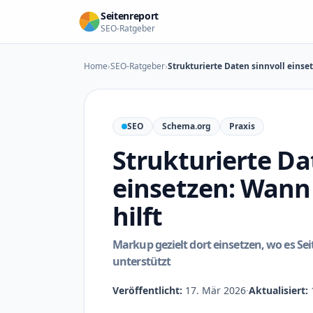
Zum Inhalt springen
Seitenreport
SEO-Ratgeber
Home
›
SEO-Ratgeber
›
Strukturierte Daten sinnvoll einse
SEO
Schema.org
Praxis
Strukturierte Da
einsetzen: Wann
hilft
Markup gezielt dort einsetzen, wo es Se
unterstützt
Veröffentlicht:
17. Mär 2026
·
Aktualisiert: