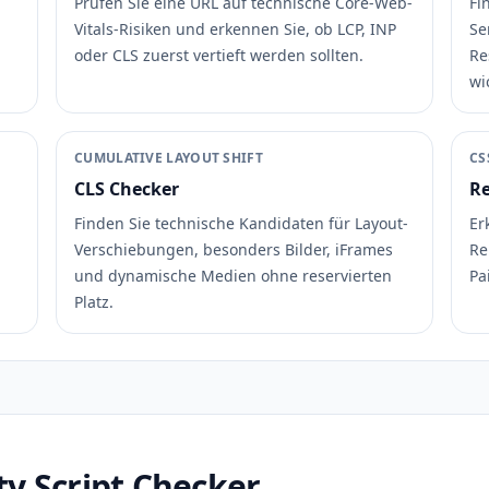
Prüfen Sie eine URL auf technische Core-Web-
Fi
Vitals-Risiken und erkennen Sie, ob LCP, INP
Se
oder CLS zuerst vertieft werden sollten.
Re
wi
CUMULATIVE LAYOUT SHIFT
CS
CLS Checker
Re
Finden Sie technische Kandidaten für Layout-
Er
Verschiebungen, besonders Bilder, iFrames
Re
und dynamische Medien ohne reservierten
Pa
Platz.
ty Script Checker