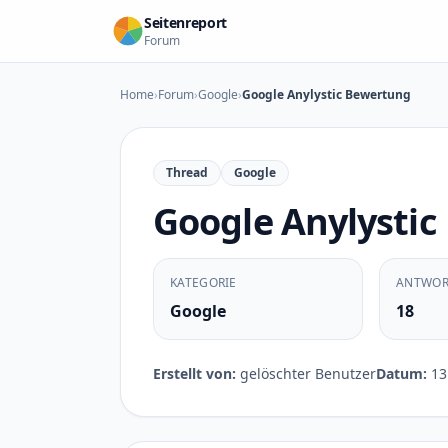
Zum Inhalt springen
Seitenreport
Forum
Home
›
Forum
›
Google
›
Google Anylystic Bewertung
Thread
Google
Google Anylysti
KATEGORIE
ANTWOR
Google
18
Erstellt von:
gelöschter Benutzer
Datum:
13