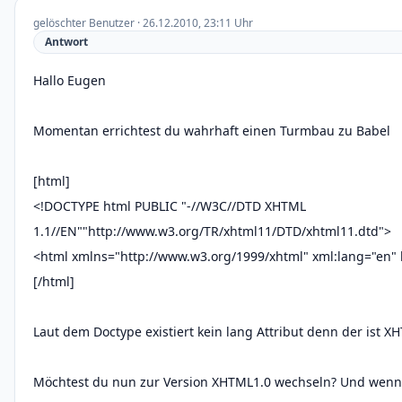
gelöschter Benutzer · 26.12.2010, 23:11 Uhr
Antwort
Hallo Eugen
Momentan errichtest du wahrhaft einen Turmbau zu Babel
[html]
<!DOCTYPE html PUBLIC "-//W3C//DTD XHTML
1.1//EN""http://www.w3.org/TR/xhtml11/DTD/xhtml11.dtd">
<html xmlns="http://www.w3.org/1999/xhtml" xml:lang="en" 
[/html]
Laut dem Doctype existiert kein lang Attribut denn der ist X
Möchtest du nun zur Version XHTML1.0 wechseln? Und wenn 