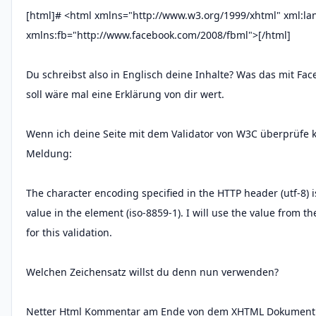
[html]# <html xmlns="http://www.w3.org/1999/xhtml" xml:la
xmlns:fb="http://www.facebook.com/2008/fbml">[/html]
Du schreibst also in Englisch deine Inhalte? Was das mit Fa
soll wäre mal eine Erklärung von dir wert.
Wenn ich deine Seite mit dem Validator von W3C überprüfe
Meldung:
The character encoding specified in the HTTP header (utf-8) i
value in the element (iso-8859-1). I will use the value from t
for this validation.
Welchen Zeichensatz willst du denn nun verwenden?
Netter Html Kommentar am Ende von dem XHTML Dokument