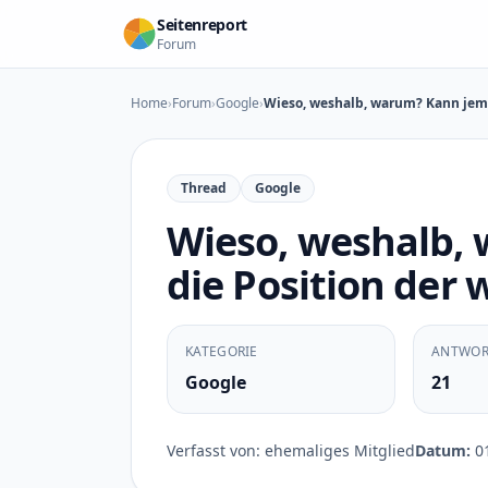
Zum Inhalt springen
Seitenreport
Forum
Home
›
Forum
›
Google
›
Wieso, weshalb, warum? Kann jema
Thread
Google
Wieso, weshalb,
die Position der 
KATEGORIE
ANTWOR
Google
21
Verfasst von: ehemaliges Mitglied
Datum:
01