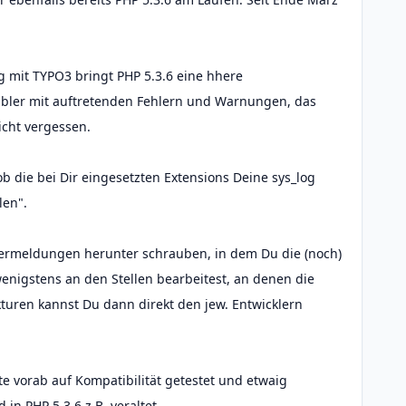
g mit TYPO3 bringt PHP 5.3.6 eine hhere
enibler mit auftretenden Fehlern und Warnungen, das
icht vergessen.
ob die bei Dir eingesetzten Extensions Deine sys_log
len".
hlermeldungen herunter schrauben, in dem Du die (noch)
enigstens an den Stellen bearbeitest, an denen die
turen kannst Du dann direkt den jew. Entwicklern
e vorab auf Kompatibilität getestet und etwaig
in PHP 5.3.6 z.B. veraltet.