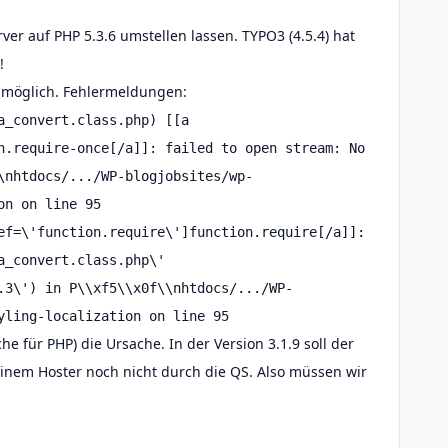
ver auf PHP 5.3.6 umstellen lassen. TYPO3 (4.5.4) hat
!
 möglich. Fehlermeldungen:
a_convert.class.php) [[a
n.require-once[/a]]: failed to open stream: No
\nhtdocs/.../WP-blogjobsites/wp-
on on line 95
ef=\'function.require\']function.require[/a]]:
a_convert.class.php\'
.3\') in P\\xf5\\x0f\\nhtdocs/.../WP-
yling-localization on line 95
 für PHP) die Ursache. In der Version 3.1.9 soll der
einem Hoster noch nicht durch die QS. Also müssen wir