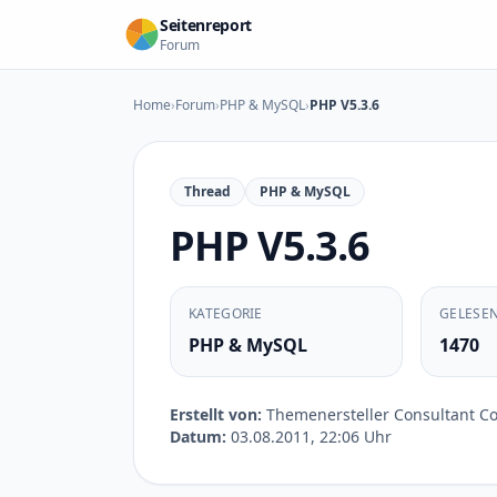
Zum Inhalt springen
Seitenreport
Forum
Home
›
Forum
›
PHP & MySQL
›
PHP V5.3.6
Thread
PHP & MySQL
PHP V5.3.6
KATEGORIE
GELESE
PHP & MySQL
1470
Erstellt von:
Themenersteller Consultant Con
Datum:
03.08.2011, 22:06 Uhr