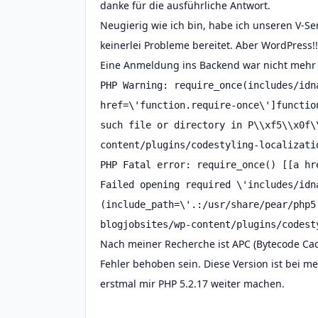
danke für die ausführliche Antwort.
Neugierig wie ich bin, habe ich unseren V-Ser
keinerlei Probleme bereitet. Aber WordPress!!
Eine Anmeldung ins Backend war nicht mehr
PHP Warning: require_once(includes/idn
href=\'function.require-once\']functio
such file or directory in P\\xf5\\x0f\
content/plugins/codestyling-localizati
PHP Fatal error: require_once() [[a hr
Failed opening required \'includes/idn
(include_path=\'.:/usr/share/pear/php5
blogjobsites/wp-content/plugins/codest
Nach meiner Recherche ist APC (Bytecode Cache
Fehler behoben sein. Diese Version ist bei m
erstmal mir PHP 5.2.17 weiter machen.