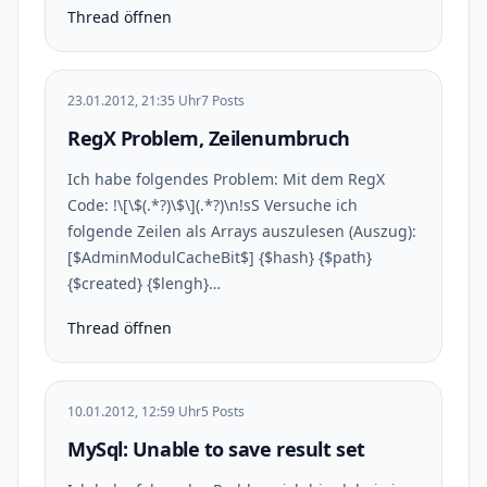
Thread öffnen
23.01.2012, 21:35 Uhr
7 Posts
RegX Problem, Zeilenumbruch
Ich habe folgendes Problem: Mit dem RegX
Code: !\[\$(.*?)\$\](.*?)\n!sS Versuche ich
folgende Zeilen als Arrays auszulesen (Auszug):
[$AdminModulCacheBit$] {$hash} {$path}
{$created} {$lengh}…
Thread öffnen
10.01.2012, 12:59 Uhr
5 Posts
MySql: Unable to save result set