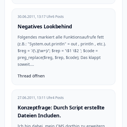
30.06.2011, 13:17 Uhr
6 Posts
Negatives Lookbehind
Folgendes markiert alle Funktionsaufrufe fett
(z.B.: "System.out.println" = out , println , etc.).
$reg = '/(\.)(\w+)/'; $rep = '\$1 \$2 '; $code =
preg_replace($reg, $rep, $code); Das klappt
soweit.…
Thread öffnen
27.06.2011, 13:11 Uhr
4 Posts
Konzeptfrage: Durch Script erstellte
Dateien Includen.
Ich bin dabei, mein CMS dorthin zu erweitern,