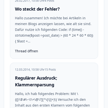
26.02.2017, 10:58 Uhr
4 Posts
Wo steckt der Fehler?
Hallo zusammen! Ich möchte bei Artikeln in
meinen Blogs anzeigen lassen, wie alt sie sind.
Dafür nutze ich folgenden Code: if (time() -
strtotime($post->post_date) > (60 * 24 * 60 * 60))
{ $last =…
Thread öffnen
12.03.2014, 10:58 Uhr
15 Posts
Regulärer Ausdruck;
Klammernparsung
Hallo, ich hab folgendes Problem: Mit \
{([i\$\#\~\!\+\@\?][^\{\}]+)\} Versuche ich den
Inhalt aus den ersten Klamern vom folgenden