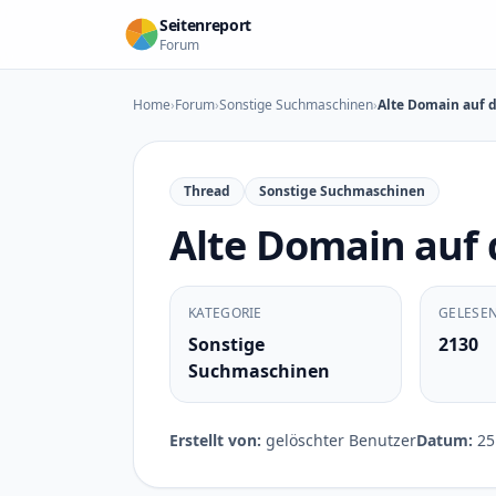
Zum Inhalt springen
Seitenreport
Forum
Home
›
Forum
›
Sonstige Suchmaschinen
›
Alte Domain auf d
Thread
Sonstige Suchmaschinen
Alte Domain auf 
KATEGORIE
GELESE
Sonstige
2130
Suchmaschinen
Erstellt von:
gelöschter Benutzer
Datum:
25