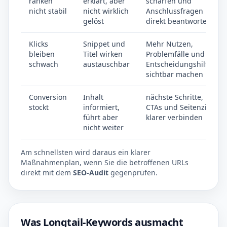
ranken
erklärt, aber
schärfen und
nicht stabil
nicht wirklich
Anschlussfragen
gelöst
direkt beantworten
Klicks
Snippet und
Mehr Nutzen,
bleiben
Titel wirken
Problemfälle und
schwach
austauschbar
Entscheidungshilfen
sichtbar machen
Conversion
Inhalt
nächste Schritte,
stockt
informiert,
CTAs und Seitenziel
führt aber
klarer verbinden
nicht weiter
Am schnellsten wird daraus ein klarer
Maßnahmenplan, wenn Sie die betroffenen URLs
direkt mit dem
SEO-Audit
gegenprüfen.
Was Longtail-Keywords ausmacht