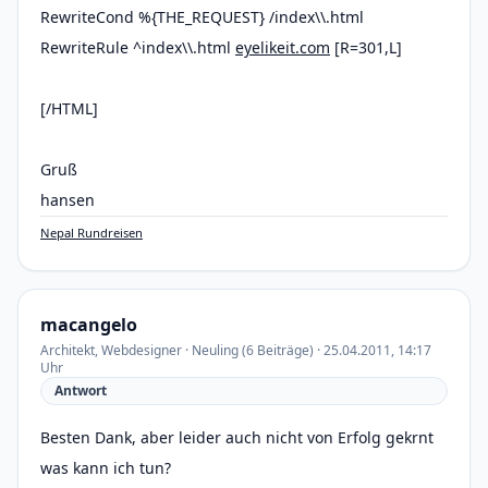
RewriteCond %{THE_REQUEST} /index\\.html
RewriteRule ^index\\.html
eyelikeit.com
[R=301,L]
[/HTML]
Gruß
hansen
Nepal Rundreisen
macangelo
Architekt, Webdesigner · Neuling (6 Beiträge) · 25.04.2011, 14:17
Uhr
Antwort
Besten Dank, aber leider auch nicht von Erfolg gekrnt
was kann ich tun?