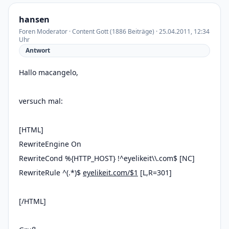
hansen
Foren Moderator · Content Gott (1886 Beiträge) · 25.04.2011, 12:34
Uhr
Antwort
Hallo macangelo,
versuch mal:
[HTML]
RewriteEngine On
RewriteCond %{HTTP_HOST} !^eyelikeit\\.com$ [NC]
RewriteRule ^(.*)$
eyelikeit.com/$1
[L,R=301]
[/HTML]