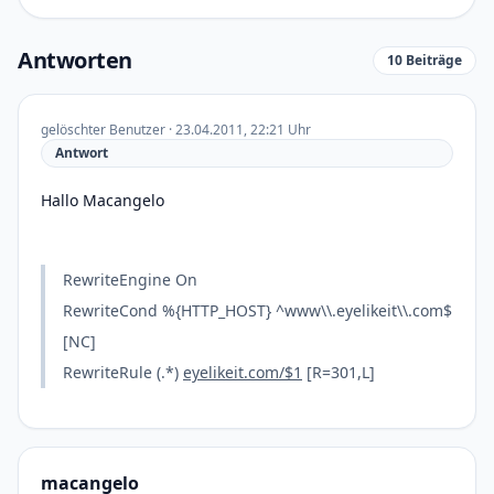
Antworten
10 Beiträge
gelöschter Benutzer · 23.04.2011, 22:21 Uhr
Antwort
Hallo Macangelo
RewriteEngine On
RewriteCond %{HTTP_HOST} ^www\\.eyelikeit\\.com$
[NC]
RewriteRule (.*)
eyelikeit.com/$1
[R=301,L]
macangelo