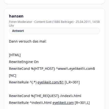
hansen
Foren Moderator · Content Gott (1886 Beiträge) · 25.04.2011, 14:58
Uhr
Antwort
Dann versuch das mal:
[HTML]
RewriteEngine On
RewriteCond %{HTTP_HOST} ^www\\.eyelikeit\\.com$
[NC]
RewriteRule ^(.*)
eyelikeit.com/$1
[L,R=301]
RewriteCond %{THE_REQUEST} /index\\.html
RewriteRule ^index\\.html
eyelikeit.com
[R=301,L]