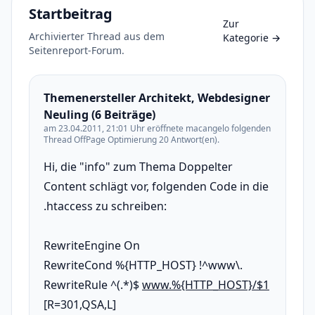
Startbeitrag
Zur
Archivierter Thread aus dem
Kategorie
→
Seitenreport-Forum.
Themenersteller Architekt, Webdesigner
Neuling (6 Beiträge)
am 23.04.2011, 21:01 Uhr eröffnete macangelo folgenden
Thread OffPage Optimierung 20 Antwort(en).
Hi, die "info" zum Thema Doppelter
Content schlägt vor, folgenden Code in die
.htaccess zu schreiben:
RewriteEngine On
RewriteCond %{HTTP_HOST} !^www\.
RewriteRule ^(.*)$
www.%{HTTP_HOST}/$1
[R=301,QSA,L]