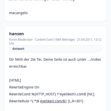
macangelo
hansen
Foren Moderator · Content Gott (1886 Beiträge) · 25.04.2011, 13:12
Uhr
Antwort
Dir fehlt der 2te Tei, Deine Seite ist auch unter .../index
erreichbar.
[HTML]
RewriteEngine On
RewriteCond %{HTTP_HOST} !^eyelikeit\\.com$ [NC]
RewriteRule ^(.*)$
eyelikeit.com/$1
[L,R=301]