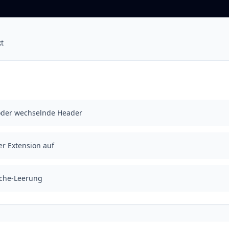
kt
oder wechselnde Header
er Extension auf
ache-Leerung