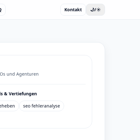
Q
Kontakt
🌙/☀️
Os und Agenturen
s & Vertiefungen
beheben
seo fehleranalyse