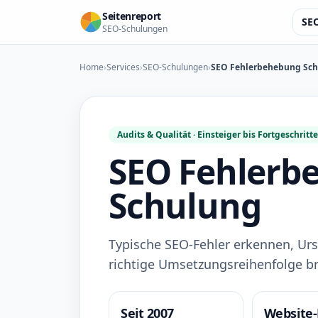
Seitenreport
SE
SEO-Schulungen
Home
›
Services
›
SEO-Schulungen
›
SEO Fehlerbehebung Sc
Audits & Qualität · Einsteiger bis Fortgeschritt
SEO Fehlerb
Schulung
Typische SEO-Fehler erkennen, Urs
richtige Umsetzungsreihenfolge b
Seit 2007
Website