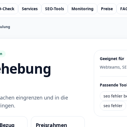
O-Check
Services
SEO-Tools
Monitoring
Preise
FA
hulung
en
Geeignet für
ehebung
Webteams, SE
Passende Tool
seo fehler 
achen eingrenzen und in die
ringen.
seo fehler
-Bezug
Preisrahmen