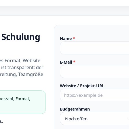
 Schulung
Name
*
es Format, Website
E-Mail
*
ist transparent; der
ereitung, Teamgröße
Website / Projekt-URL
erzahl, Format,
Budgetrahmen
t.