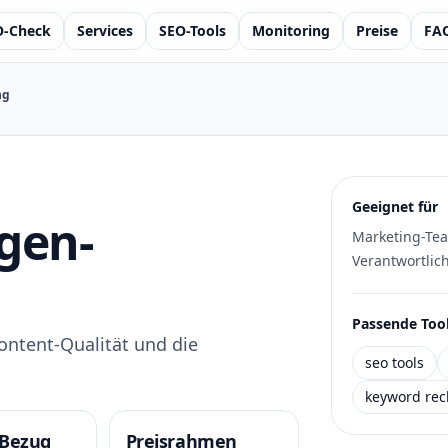
O-Check
Services
SEO-Tools
Monitoring
Preise
FA
ng
Geeignet für
gen-
Marketing-Te
Verantwortlic
Passende Tool
ontent-Qualität und die
seo tools
keyword rec
-Bezug
Preisrahmen