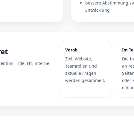
bessere Abstimmung zw
Entwicklung
ret
Vorab
Im Te
Ziel, Website,
Die I
ntion, Title, H1, interne
Teamrollen und
an re
aktuelle Fragen
Seite
werden gesammelt.
oder 
erklär