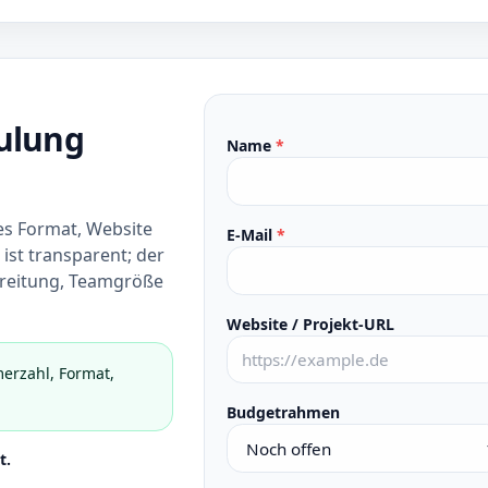
ulung
Name
*
es Format, Website
E-Mail
*
ist transparent; der
ereitung, Teamgröße
Website / Projekt-URL
erzahl, Format,
Budgetrahmen
t.