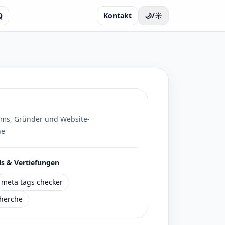
Q
Kontakt
🌙/☀️
ams, Gründer und Website-
he
s & Vertiefungen
meta tags checker
herche