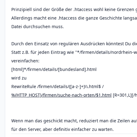
Prinzipiell sind der Größe der .htaccess wohl keine Grenzen 
Allerdings macht eine .htaccess die ganze Geschichte langsa
Datei durchsuchen muss.
Durch den Einsatz von regulären Ausdrücken könntest Du die
Statt z.B. für jeden Eintrag wie "*/firmen/details/nordrhein-
vereinfachen:
[html]*/firmen/details/[bundesland].html
wird zu
RewriteRule /firmen/details/([a-z-]+)\\.html$ /
%{HTTP_HOST}/firmen/suche-nach-orten/$1.html
[R=301,L][/
Wenn man das geschickt macht, reduziert man die Zeilen auf
für den Server, aber definitiv einfacher zu warten.