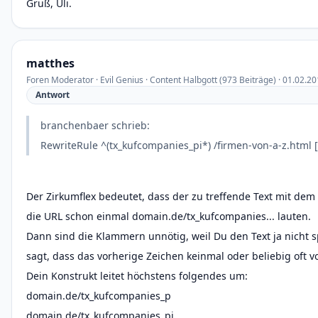
Gruß, Uli.
matthes
Foren Moderator · Evil Genius · Content Halbgott (973 Beiträge) · 01.02.2
Antwort
branchenbaer schrieb:
RewriteRule ^(tx_kufcompanies_pi*) /firmen-von-a-z.html 
Der Zirkumflex bedeutet, dass der zu treffende Text mit dem
die URL schon einmal domain.de/tx_kufcompanies... lauten.
Dann sind die Klammern unnötig, weil Du den Text ja nicht s
sagt, dass das vorherige Zeichen keinmal oder beliebig oft 
Dein Konstrukt leitet höchstens folgendes um:
domain.de/tx_kufcompanies_p
domain.de/tx_kufcompanies_pi