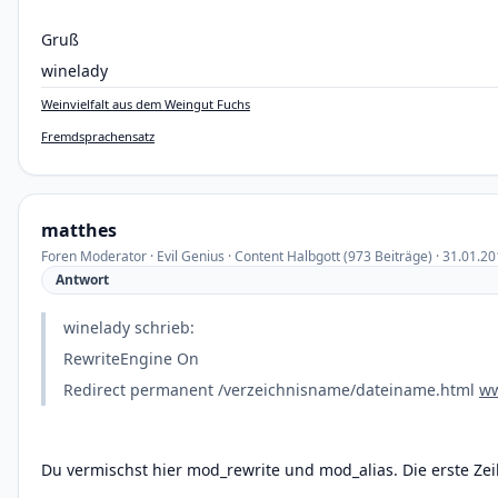
Gruß
winelady
Weinvielfalt aus dem Weingut Fuchs
Fremdsprachensatz
matthes
Foren Moderator · Evil Genius · Content Halbgott (973 Beiträge) · 31.01.2
Antwort
winelady schrieb:
RewriteEngine On
Redirect permanent /verzeichnisname/dateiname.html
ww
Du vermischst hier mod_rewrite und mod_alias.
Die erste Zei