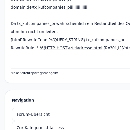
domain.de/tx_kufcompanies_piiiiiiiiiiiiiiii
Da tx_kufcompanies_pi wahrscheinlich ein Bestandteil des Qu
ohnehin nicht umleiten.
[html]RewriteCond %{QUERY_STRING} tx_kufcompanies_pi
RewriteRule .*
%{HTTP_HOST}/zieladresse.html
[R=301,L][/ht
Make Seitenreport great again!
Navigation
Forum-Übersicht
Zur Kategorie: .htaccess